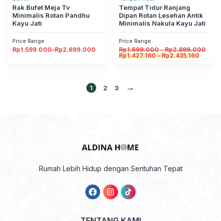
Rak Bufet Meja Tv
Tempat Tidur Ranjang
Minimalis Rotan Pandhu
Dipan Rotan Lesehan Antik
Kayu Jati
Minimalis Nakula Kayu Jati
Price Range
Price Range
Rentang
Rent
Rp
1.599.000
–
Rp
2.699.000
Rp
1.699.000
–
Rp
2.899.000
harga:
Rentan
harg
Rp
1.427.160
–
Rp
2.435.160
Rp1.599.000
harga:
Rp1.
hingga
Rp1.42
hing
Rp2.699.000
hingga
Rp2.
Rp2.43
→
1
2
3
Rumah Lebih Hidup dengan Sentuhan Tepat
TENTANG KAMI