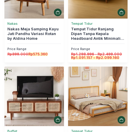
Nakas
Tempat Tidur
Nakas Meja Samping Kayu
Tempat Tidur Ranjang
Jati Pandhu Variasi Rotan
Dipan Tanpa Kepala
by Aldina Home
Headboard Antik Minimalis
Kunti by Aldina Home
Price Range
Price Range
Rent
Rp
899.000
Rp
575.360
Rp
1.298.996
–
Rp
2.499.000
Renta
harga
Rp
1.091.157
–
Rp
2.099.160
harga:
Rp1.
Rp1.09
hing
hingga
Rp2.
Rp2.09
Buffet
Tempat Tidur