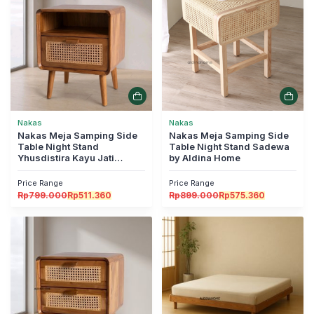
Nakas
Nakas
Nakas Meja Samping Side
Nakas Meja Samping Side
Table Night Stand
Table Night Stand Sadewa
Yhusdistira Kayu Jati
by Aldina Home
Variasi Rotan Laci 1 by
Aldina Home
Price Range
Price Range
Rp
799.000
Rp
511.360
Rp
899.000
Rp
575.360