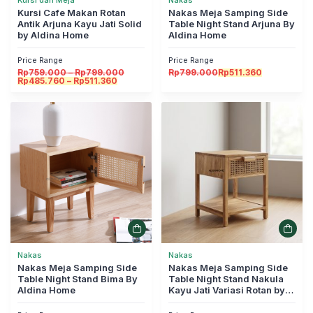
Kursi dan Meja
Nakas
Kursi Cafe Makan Rotan
Nakas Meja Samping Side
Antik Arjuna Kayu Jati Solid
Table Night Stand Arjuna By
by Aldina Home
Aldina Home
Price Range
Price Range
Rentang
Rp
759.000
–
Rp
799.000
Rp
799.000
Rp
511.360
Rentang
harga:
Rp
485.760
–
Rp
511.360
harga:
Rp759.000
Rp485.760
hingga
hingga
Rp799.000
Rp511.360
Nakas
Nakas
Nakas Meja Samping Side
Nakas Meja Samping Side
Table Night Stand Bima By
Table Night Stand Nakula
Aldina Home
Kayu Jati Variasi Rotan by
Aldina Home